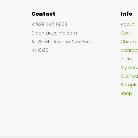
Contact
Info
P: 929-242-6868
About
E: contact@info.com
Cart
A: 123 Fifth Avenue, New York,
Checko
NY 10160
Contac
Inicio
My acc
Our Tea
Sample
Shop