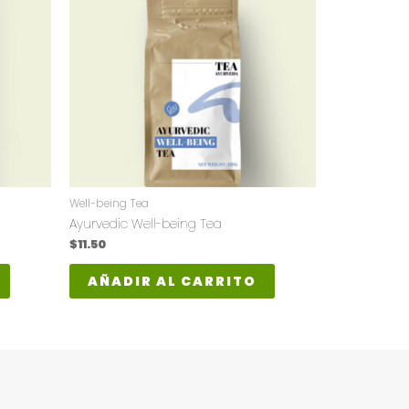
Well-being Tea
Ayurvedic Well-being Tea
$
11.50
AÑADIR AL CARRITO