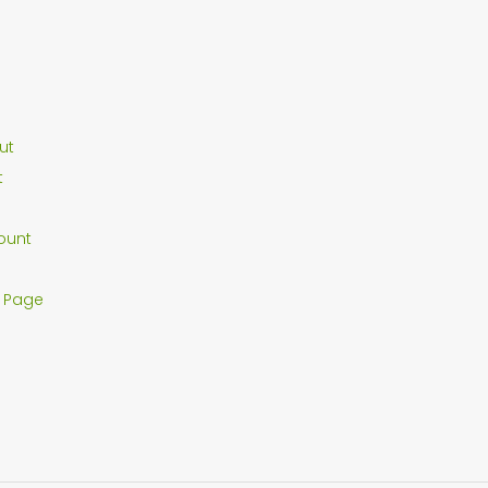
ut
t
ount
 Page