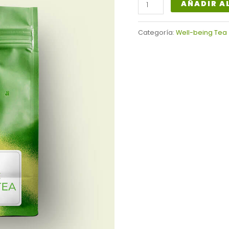
Ayurvedic
AÑADIR A
Well-
being
Categoría:
Well-being Tea
Tea
cantidad