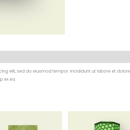
cing elit, sed do eiusmod tempor. Incididunt ut labore et dol
ip ex ea