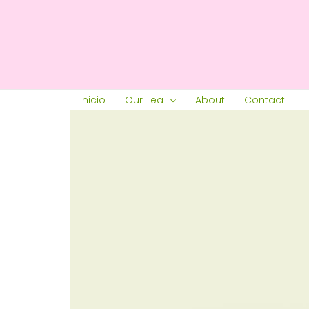
Ir
al
contenido
Inicio
Our Tea
About
Contact