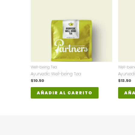
Well-being Tea
Well-bein
Ayurvedic Well-being Tea
Ayurvedi
$
10.50
$
13.50
AÑADIR AL CARRITO
AÑA