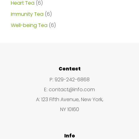
p
6
Heart Tea
6
r
p
6
Immunity Tea
6
o
r
p
6
Well-being Tea
6
d
o
r
p
u
d
o
r
c
u
d
o
t
c
u
d
Contact
o
t
c
u
P: 929-242-6868
s
o
t
c
E: contact@info.com
s
o
t
A: 123 Fifth Avenue, New York,
s
o
NY 10160
s
Info