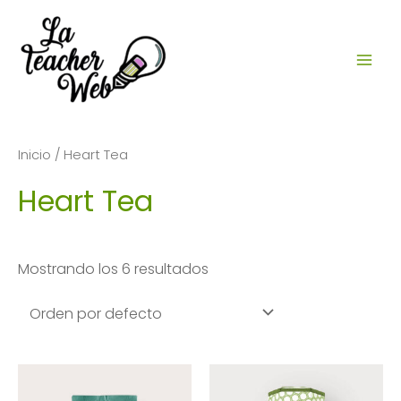
Ir
al
contenido
MAI
ME
Inicio
/ Heart Tea
Heart Tea
Mostrando los 6 resultados