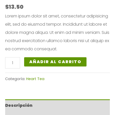
$
13.50
Lorem ipsum dolor sit amet, consectetur adipisicing
elit, sed do eiusmod tempor. Incididunt ut labore et
dolore magna aliqua. Ut enim ad minim veniam. Suis
nostrud exercitation ullamco laboris nisi ut aliquip ex
ea commodo consequat.
Ayurvedic
AÑADIR AL CARRITO
Heart
Tea
Categoría:
Heart Tea
cantidad
Descripción